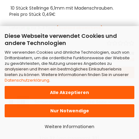
10 Stück Stellringe 6,1mm mit Madenschrauben.
Preis pro Stück 0,49€
Lieferzeit:
ca. 3-4 Tage
(Ausland abweichend)
Diese Webseite verwendet Cookies und
andere Technologien
Wir verwenden Cookies und ähnliche Technologien, auch von
4,90 EUR
Drittanbietern, um die ordentliche Funktionsweise der Website
inkl. 19% MwSt. zzgl.
Versand
zu gewährleisten, die Nutzung unseres Angebotes zu
analysieren und Ihnen ein bestmögliches Einkaufserlebnis
IN DEN WARENKORB
bieten zu können. Weitere Informationen finden Sie in unserer
Datenschutzerklärung
.
Alle Akzeptieren
Sortieren nach
pro Seite
Sortieren nach
100 pro Seite
Nur Notwendige
1
Weitere Informationen
1
bis
32
(von insgesamt
32
)