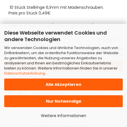
10 Stück Stellringe 6,1mm mit Madenschrauben.
Preis pro Stück 0,49€
Lieferzeit:
ca. 3-4 Tage
(Ausland abweichend)
Diese Webseite verwendet Cookies und
andere Technologien
Wir verwenden Cookies und ähnliche Technologien, auch von
4,90 EUR
Drittanbietern, um die ordentliche Funktionsweise der Website
inkl. 19% MwSt. zzgl.
Versand
zu gewährleisten, die Nutzung unseres Angebotes zu
analysieren und Ihnen ein bestmögliches Einkaufserlebnis
IN DEN WARENKORB
bieten zu können. Weitere Informationen finden Sie in unserer
Datenschutzerklärung
.
Alle Akzeptieren
Sortieren nach
pro Seite
Sortieren nach
100 pro Seite
Nur Notwendige
1
Weitere Informationen
1
bis
32
(von insgesamt
32
)