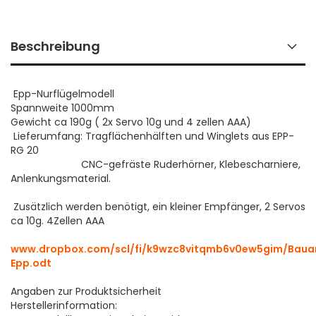
Beschreibung
Epp-Nurflügelmodell
Spannweite 1000mm
Gewicht ca 190g ( 2x Servo 10g und 4 zellen AAA)
Lieferumfang: Tragflächenhälften und Winglets aus EPP-
RG 20
CNC-gefräste Ruderhörner, Klebescharniere,
Anlenkungsmaterial.
Zusätzlich werden benötigt, ein kleiner Empfänger, 2 Servos
ca 10g. 4Zellen AAA
www.dropbox.com/scl/fi/k9wzc8vitqmb6v0ew5gim/Baua
Epp.odt
Angaben zur Produktsicherheit
Herstellerinformation: