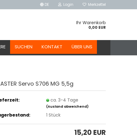
DE
Login
Merkzettel
Ihr Warenkorb
0,00 EUR
ERE
SUCHEN
KONTAKT
ÜBER UNS
ASTER Servo S706 MG 5,5g
ieferzeit:
ca. 3-4 Tage
(Ausland abweichend)
agerbestand:
1
Stück
15,20 EUR