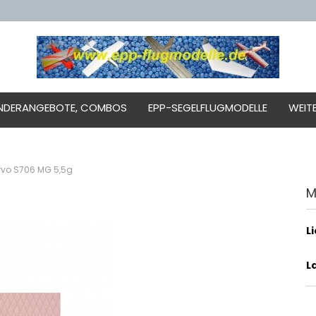
NDERANGEBOTE, COMBOS
EPP-SEGELFLUGMODELLE
WEIT
rvo S706 MG 5,5g
M
L
L