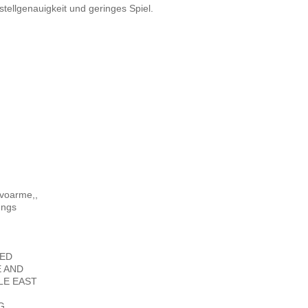
tellgenauigkeit und geringes Spiel.
rvoarme,,
ungs
TED
E AND
LE EAST
G