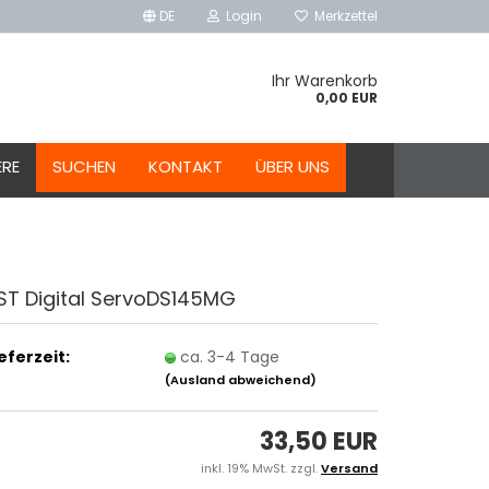
DE
Login
Merkzettel
Ihr Warenkorb
0,00 EUR
ERE
SUCHEN
KONTAKT
ÜBER UNS
ST Digital ServoDS145MG
ieferzeit:
ca. 3-4 Tage
(Ausland abweichend)
33,50 EUR
inkl. 19% MwSt. zzgl.
Versand