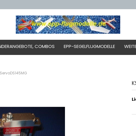
NDERANGEBOTE, COMBOS
EPP-SEGELFLUGMODELLE
WEIT
l ServoDS145MG
K
L