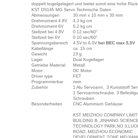
doppelt kugelgelagert und bietet somit eine hohe Rücks
KST DS145 MG Servo Technische Daten
Abmessungen
30 mm x 10 mm x 30 mm
Drehmoment 4.8V
4,3 kg cm
Drehmoment 6V
5,2 kg cm
Stellzeit bei 4.8V
0.12 sec/60°
Stellzeit bei 6V
0.10 sec/60°
Spannungsbereich
4.5V to 6.0V
bei BEC max 5,5V
Kabellänge
ca. 15 cm
Gewicht
23 g
Lager
Dual Kugellager
Getriebe Material
Metall
Motor
DC Motor
Driver type
FET
Programmierbar
nein
Zubehör
1 Alu Servoarm, 3 Kunststoff Se
1 Servoarmschraube, 3 Befestig
Schrauben
Besonderheiten
CNC Aluminium Gehäuse
KST MEIZHOU COMPANY LIMI
BUILDING B ,JINHANG SCIENC
TECHNOLOGY PARK,NO.3,LUO
ROAD, MEIZHOU ECONOMIC
DEVELOPMENT ZONE,MEIJIAN