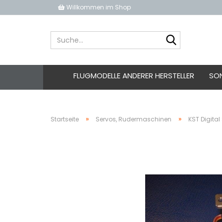
Willkommen im Shop
Suche...
FLUGMODELLE ANDERER HERSTELLER
SO
»
»
Startseite
Servos, Rudermaschinen
KST Digita